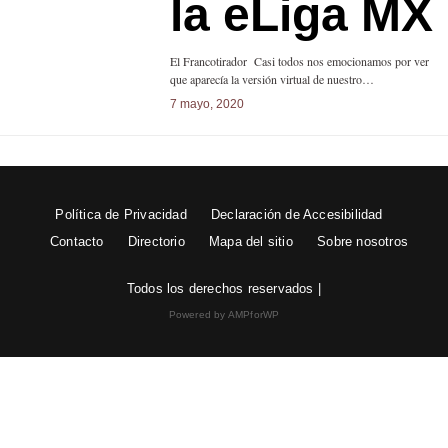
la eLiga MX
El Francotirador Casi todos nos emocionamos por ver
que aparecía la versión virtual de nuestro…
7 mayo, 2020
Política de Privacidad
Declaración de Accesibilidad
Contacto
Directorio
Mapa del sitio
Sobre nosotros
Todos los derechos reservados |
Powered by AMPforWP