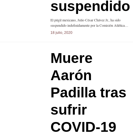
suspendido
El púgil mexicano, Julio César Chávez Jr., ha sido
suspendido indefinidamente por la Comisión Atlética…
18 julio, 2020
Muere
Aarón
Padilla tras
sufrir
COVID-19