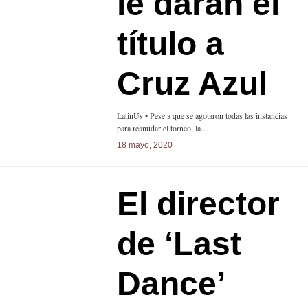
le darán el
título a
Cruz Azul
LatinUs • Pese a que se agotaron todas las instancias
para reanudar el torneo, la…
18 mayo, 2020
El director
de ‘Last
Dance’