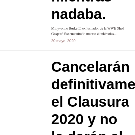
nadaba.
Minyvonne Burke El ex luchador de la WWE Shad
Gaspard fue encontrado muerto el miércoles…
20 mayo, 2020
Cancelarán
definitivam
el Clausura
2020 y no