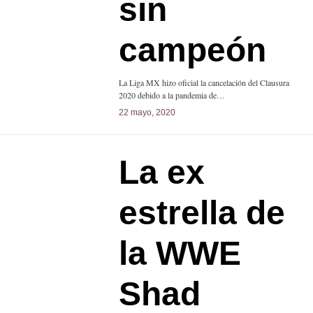
sin
campeón
La Liga MX hizo oficial la cancelación del Clausura
2020 debido a la pandemia de…
22 mayo, 2020
La ex
estrella de
la WWE
Shad