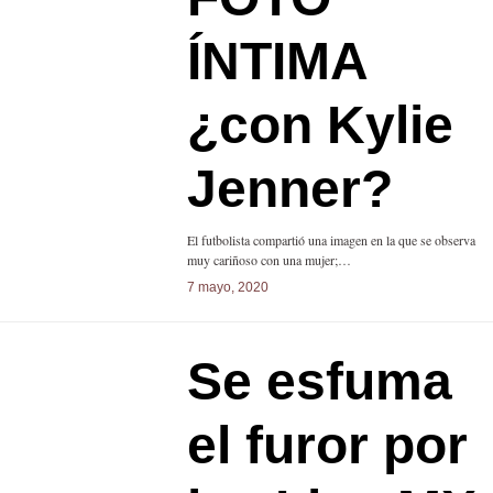
ÍNTIMA
¿con Kylie
Jenner?
El futbolista compartió una imagen en la que se observa
muy cariñoso con una mujer;…
7 mayo, 2020
Se esfuma
el furor por