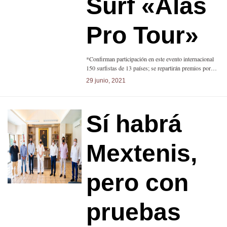
Surf «Alas
Pro Tour»
*Confirman participación en este evento internacional
150 surfistas de 13 países; se repartirán premios por…
29 junio, 2021
Sí habrá
Mextenis,
pero con
pruebas