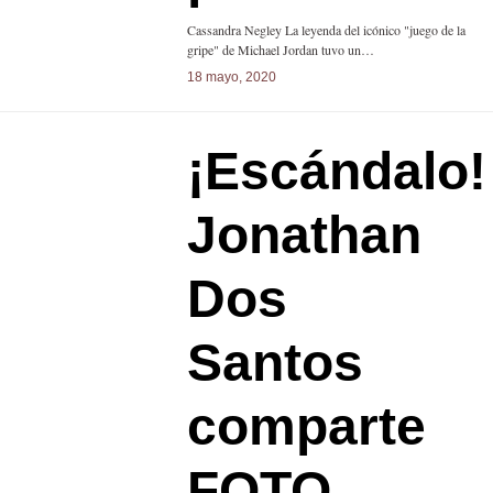
Cassandra Negley La leyenda del icónico "juego de la
gripe" de Michael Jordan tuvo un…
18 mayo, 2020
¡Escándalo!
Jonathan
Dos
Santos
comparte
FOTO