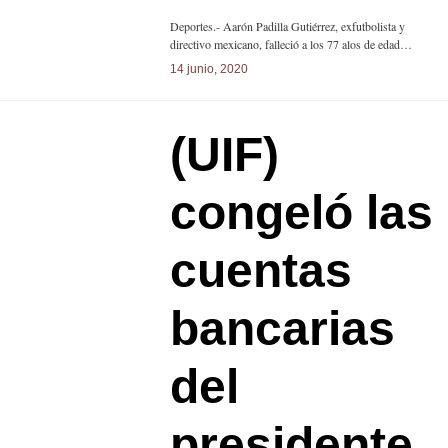
Deportes.- Aarón Padilla Gutiérrez, exfutbolista y
directivo mexicano, falleció a los 77 alos de edad…
14 junio, 2020
(UIF)
congeló las
cuentas
bancarias
del
presidente