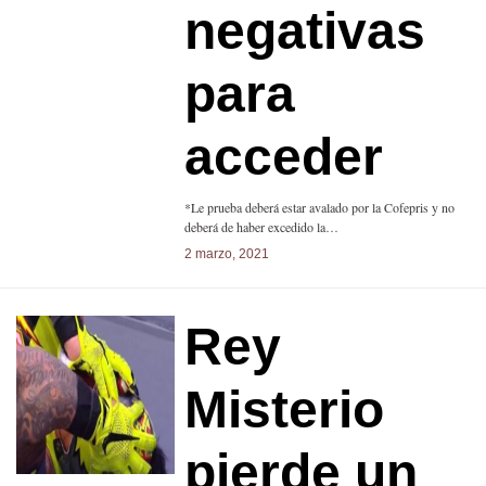
negativas
para
acceder
*Le prueba deberá estar avalado por la Cofepris y no
deberá de haber excedido la…
2 marzo, 2021
Rey
Misterio
pierde un