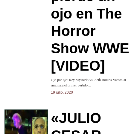
ojo en The
Horror
Show WWE
[VIDEO]
Ojo por ojo: Rey Mysterio vs. Seth Rollins Vamos al
ring para el primer partido…
19 julio, 2020
«JULIO