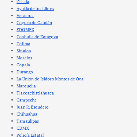
Zitlala
Ayutla de los Libres
Veracruz
Coyuca de Catalán
EDOMEX
Coahuila de Zaragoza
Colima
Sinaloa
Morelos
Copala
Durango
La Unión de Isidoro Montes de Oca
Marquelia
Tlacoachistlahuaca
Campeche
Juan R. Escudero
Chihuahua
Tamaulipas
CDMX
Policía Estatal