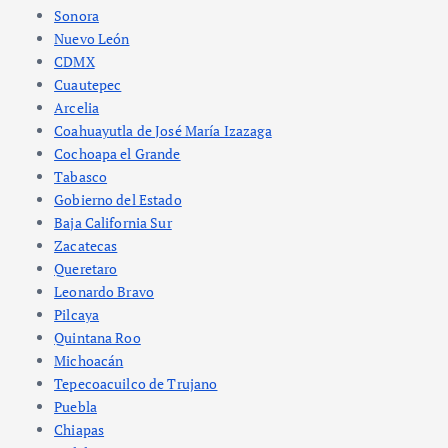
Sonora
Nuevo León
CDMX
Cuautepec
Arcelia
Coahuayutla de José María Izazaga
Cochoapa el Grande
Tabasco
Gobierno del Estado
Baja California Sur
Zacatecas
Queretaro
Leonardo Bravo
Pilcaya
Quintana Roo
Michoacán
Tepecoacuilco de Trujano
Puebla
Chiapas