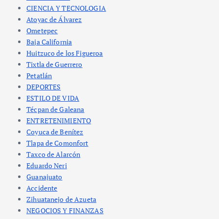
CIENCIA Y TECNOLOGIA
Atoyac de Álvarez
Ometepec
Baja California
Huitzuco de los Figueroa
Tixtla de Guerrero
Petatlán
DEPORTES
ESTILO DE VIDA
Técpan de Galeana
ENTRETENIMIENTO
Coyuca de Benítez
Tlapa de Comonfort
Taxco de Alarcón
Eduardo Neri
Guanajuato
Accidente
Zihuatanejo de Azueta
NEGOCIOS Y FINANZAS