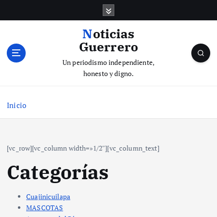
S
a
l
Noticias
t
Guerrero
a
r
Un periodismo independiente,
a
honesto y digno.
l
c
Inicio
o
n
t
e
[vc_row][vc_column width=»1/2″][vc_column_text]
n
i
Categorías
d
o
Cuajinicuilapa
MASCOTAS