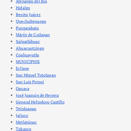
Atenango del Río
Hidalgo
Benito Juárez
Quechultenango
Pungarabato
Mártir de Cuilapan
Xalpatláhuac
Ahuacuotzingo
Coahuayutla
MUNICIPIOS
Eclipse
San Miguel Totolapan
San Luis Potosí
Oaxaca
José Joaquín de Herrera
General Heliodoro Castillo
Teloloapan
Jalisco
Metlatónoc
Tabasco