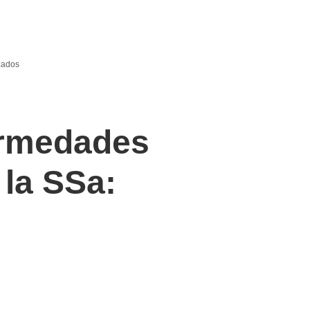
zados
ermedades
 la SSa: