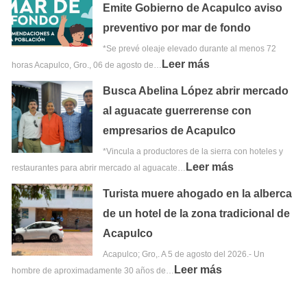
Emite Gobierno de Acapulco aviso
preventivo por mar de fondo
*Se prevé oleaje elevado durante al menos 72
Leer más
horas Acapulco, Gro., 06 de agosto de…
Busca Abelina López abrir mercado
al aguacate guerrerense con
empresarios de Acapulco
*Vincula a productores de la sierra con hoteles y
Leer más
restaurantes para abrir mercado al aguacate…
Turista muere ahogado en la alberca
de un hotel de la zona tradicional de
Acapulco
Acapulco; Gro,. A 5 de agosto del 2026.- Un
Leer más
hombre de aproximadamente 30 años de…