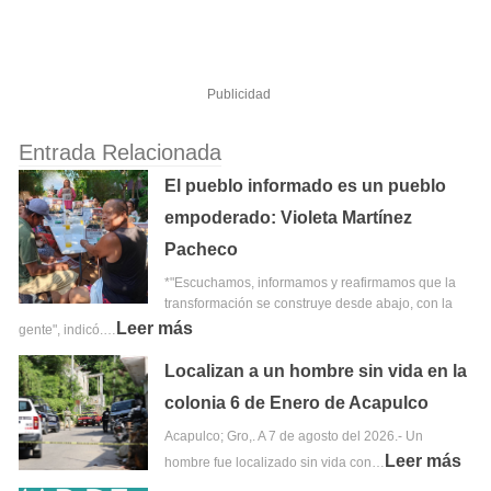
Publicidad
Entrada Relacionada
El pueblo informado es un pueblo
empoderado: Violeta Martínez
Pacheco
*"Escuchamos, informamos y reafirmamos que la
transformación se construye desde abajo, con la
Leer más
gente", indicó.…
Localizan a un hombre sin vida en la
colonia 6 de Enero de Acapulco
Acapulco; Gro,. A 7 de agosto del 2026.- Un
Leer más
hombre fue localizado sin vida con…