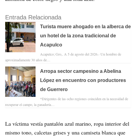
Entrada Relacionada
Turista muere ahogado en la alberca de
un hotel de la zona tradicional de
Acapulco
Acapulco; Gro,. A 5 de agosto del 2026.- Un hombre de
aproximadamente 30 años de…
Arropa sector campesino a Abelina
López en encuentro con productores
de Guerrero
*Dirigentes de las ocho regiones coinciden en la necesidad de
recuperar el campo, la ganadería…
La víctima vestía pantalón azul marino, ropa interior del
mismo tono, calcetas grises y una camiseta blanca que