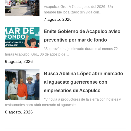
Acapulco; Gro,. A 7 de agosto del 2026.- Un
hombre fue localizado sin vida con…
7 agosto, 2026
Emite Gobierno de Acapulco aviso
preventivo por mar de fondo
*Se prevé oleaje elevado durante al menos 72
horas Acapulco, Gro., 06 de agosto de…
6 agosto, 2026
Busca Abelina López abrir mercado
al aguacate guerrerense con
empresarios de Acapulco
*Vincula a productores de la sierra con hoteles y
restaurantes para abrir mercado al aguacate…
6 agosto, 2026