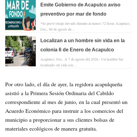
Emite Gobierno de Acapulco aviso
preventivo por mar de fondo
*Se prevé oleaje elevado durante al menos 72 horas Acapulco,
Gro., 06 de agosto de…
Localizan a un hombre sin vida en la
colonia 6 de Enero de Acapulco
Acapulco; Gro,. A 7 de agosto del 2026.- Un hombre fue
localizado sin vida con…
Por otro lado, el día de ayer, la regidora acapulqueña
asistió a la Primera Sesión Ordinaria del Cabildo
correspondiente al mes de junio, en la cual presentó un
Acuerdo Económico para instruir a los comercios del
municipio a proporcionar a sus clientes bolsas de
materiales ecológicos de manera gratuita.