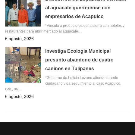
al aguacate guerrerense con
empresarios de Acapulco
*Vincula a productores de la sierra con hoteles y
restaurantes para abrir mercado al aguacate…
6 agosto, 2026
Investiga Ecología Municipal
presunto abandono de cuatro
caninos en Tulipanes
*Gobierno de Leticia Lozano atiende reporte
ciudadano y da seguimiento al caso Acapulco,
Gro., 06…
6 agosto, 2026