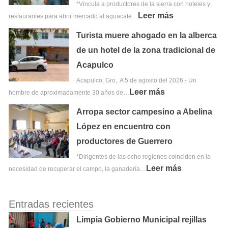
*Vincula a productores de la sierra con hoteles y
Leer más
restaurantes para abrir mercado al aguacate…
Turista muere ahogado en la alberca
de un hotel de la zona tradicional de
Acapulco
Acapulco; Gro,. A 5 de agosto del 2026.- Un
Leer más
hombre de aproximadamente 30 años de…
Arropa sector campesino a Abelina
López en encuentro con
productores de Guerrero
*Dirigentes de las ocho regiones coinciden en la
Leer más
necesidad de recuperar el campo, la ganadería…
Entradas recientes
Limpia Gobierno Municipal rejillas