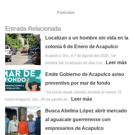
Publicidad
Entrada Relacionada
Localizan a un hombre sin vida en la
colonia 6 de Enero de Acapulco
Acapulco; Gro,. A 7 de agosto del 2026.- Un
Leer más
hombre fue localizado sin vida con…
Emite Gobierno de Acapulco aviso
preventivo por mar de fondo
*Se prevé oleaje elevado durante al menos 72
Leer más
horas Acapulco, Gro., 06 de agosto de…
Busca Abelina López abrir mercado
al aguacate guerrerense con
empresarios de Acapulco