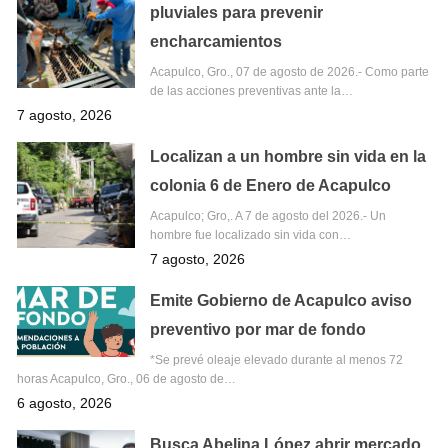
pluviales para prevenir
encharcamientos
Acapulco, Gro., 07 de agosto de 2026.- Como parte
de las acciones preventivas ante la…
7 agosto, 2026
Localizan a un hombre sin vida en la
colonia 6 de Enero de Acapulco
Acapulco; Gro,. A 7 de agosto del 2026.- Un
hombre fue localizado sin vida con…
7 agosto, 2026
Emite Gobierno de Acapulco aviso
preventivo por mar de fondo
*Se prevé oleaje elevado durante al menos 72
horas Acapulco, Gro., 06 de agosto de…
6 agosto, 2026
Busca Abelina López abrir mercado