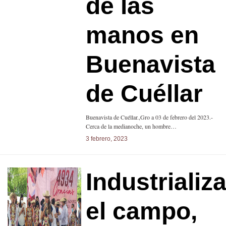
de las
manos en
Buenavista
de Cuéllar
Buenavista de Cuéllar.,Gro a 03 de febrero del 2023.-
Cerca de la medianoche, un hombre…
3 febrero, 2023
Industrializa
el campo,