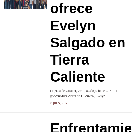
ofrece
Evelyn
Salgado en
Tierra
Caliente
Coyuca de Catalán, Gro., 02 de julio de 2021.- La
gobernadora electa de Guerrero, Evelyn…
2 julio, 2021
Enfrentamie