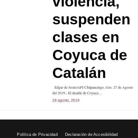
violencia,
suspenden
clases en
Coyuca de
Catalán
Edgar de Jesús/API Chilpancingo, Gro. 27 de Agosto
del 2019.- El alcalde de Coyuca…
28 agosto, 2019
Política de Privacidad
Declaración de Accesibilidad