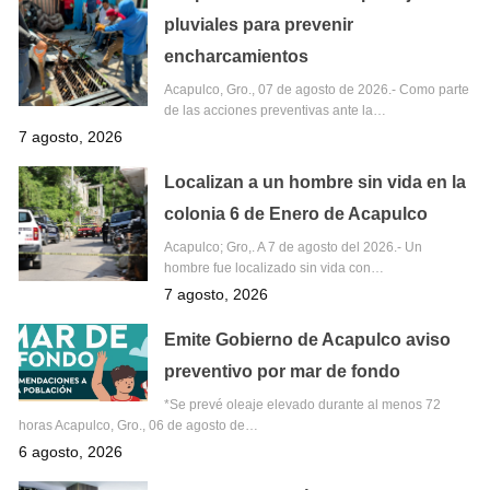
pluviales para prevenir
encharcamientos
Acapulco, Gro., 07 de agosto de 2026.- Como parte
de las acciones preventivas ante la…
7 agosto, 2026
Localizan a un hombre sin vida en la
colonia 6 de Enero de Acapulco
Acapulco; Gro,. A 7 de agosto del 2026.- Un
hombre fue localizado sin vida con…
7 agosto, 2026
Emite Gobierno de Acapulco aviso
preventivo por mar de fondo
*Se prevé oleaje elevado durante al menos 72
horas Acapulco, Gro., 06 de agosto de…
6 agosto, 2026