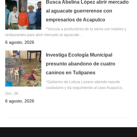
Busca Abelina López abrir mercado
al aguacate guerrerense con
empresarios de Acapulco
*Vincula a productores de la sierra con hoteles y
restaurantes para abrir mercado al aguacate…
6 agosto, 2026
Investiga Ecología Municipal
presunto abandono de cuatro
caninos en Tulipanes
*Gobierno de Leticia Lozano atiende reporte
ciudadano y da seguimiento al caso Acapulco,
Gro., 06…
6 agosto, 2026