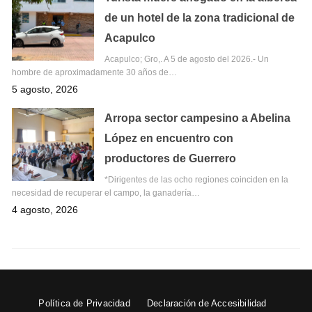
de un hotel de la zona tradicional de
Acapulco
Acapulco; Gro,. A 5 de agosto del 2026.- Un
hombre de aproximadamente 30 años de…
5 agosto, 2026
Arropa sector campesino a Abelina
López en encuentro con
productores de Guerrero
*Dirigentes de las ocho regiones coinciden en la
necesidad de recuperar el campo, la ganadería…
4 agosto, 2026
Política de Privacidad
Declaración de Accesibilidad