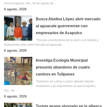
horas Acapulco, Gro., 06 de agosto de…
6 agosto, 2026
Busca Abelina López abrir mercado
al aguacate guerrerense con
empresarios de Acapulco
*Vincula a productores de la sierra con hoteles y
restaurantes para abrir mercado al aguacate…
6 agosto, 2026
Investiga Ecología Municipal
presunto abandono de cuatro
caninos en Tulipanes
*Gobierno de Leticia Lozano atiende reporte
ciudadano y da seguimiento al caso Acapulco,
Gro., 06…
6 agosto, 2026
Turista muere ahogado en la alberca