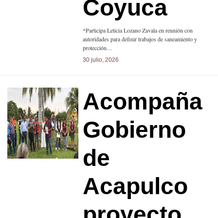
Coyuca
*Participa Leticia Lozano Zavala en reunión con
autoridades para definir trabajos de saneamiento y
protección…
30 julio, 2026
Acompaña
Gobierno
de
Acapulco
proyecto