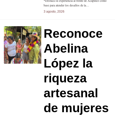
*Destaca su experiencia al frente de Acapulco como
base para atender los desafíos de la…
3 agosto, 2026
Reconoce
Abelina
López la
riqueza
artesanal
de mujeres