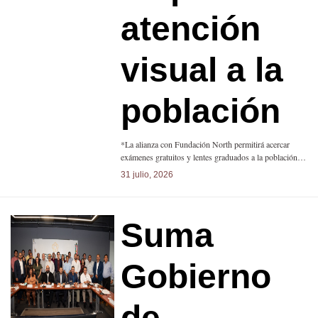
atención
visual a la
población
*La alianza con Fundación North permitirá acercar
exámenes gratuitos y lentes graduados a la población…
31 julio, 2026
Suma
Gobierno
de