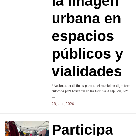
la imagen
urbana en
espacios
públicos y
vialidades
*Acciones en distintos puntos del municipio dignifican
entornos para beneficio de las familias Acapulco, Gro.,
…
28 julio, 2026
Participa