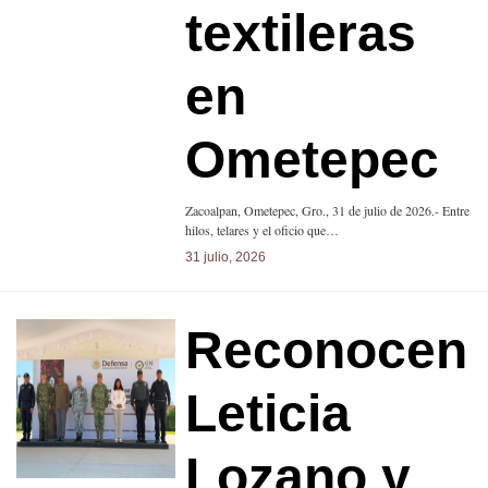
textileras
en
Ometepec
Zacoalpan, Ometepec, Gro., 31 de julio de 2026.- Entre
hilos, telares y el oficio que…
31 julio, 2026
Reconocen
Leticia
Lozano y