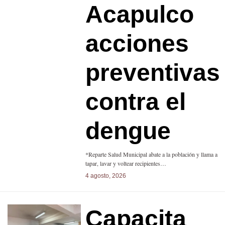
Acapulco
acciones
preventivas
contra el
dengue
*Reparte Salud Municipal abate a la población y llama a
tapar, lavar y voltear recipientes…
4 agosto, 2026
Capacita