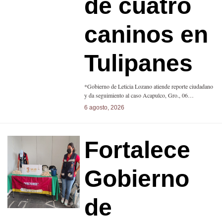
de cuatro
caninos en
Tulipanes
*Gobierno de Leticia Lozano atiende reporte ciudadano
y da seguimiento al caso Acapulco, Gro., 06…
6 agosto, 2026
Fortalece
Gobierno
de