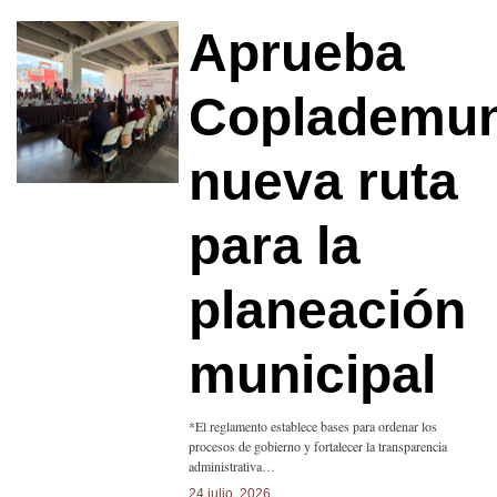
Aprueba
Coplademu
nueva ruta
para la
planeación
municipal
*El reglamento establece bases para ordenar los
procesos de gobierno y fortalecer la transparencia
administrativa…
24 julio, 2026