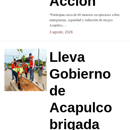
Acción”
*Participan cerca de 60 menores en ejercicios sobre
emergencias, seguridad y reducción de riesgos
Acapulco,…
3 agosto, 2026
Lleva
Gobierno
de
Acapulco
brigada