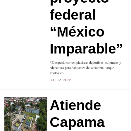
federal
“México
Imparable”
*El espacio contempla áreas deportivas, culturales y
educativas para habitantes de la colonia Parque
Ecológico…
30 julio, 2026
Atiende
Capama