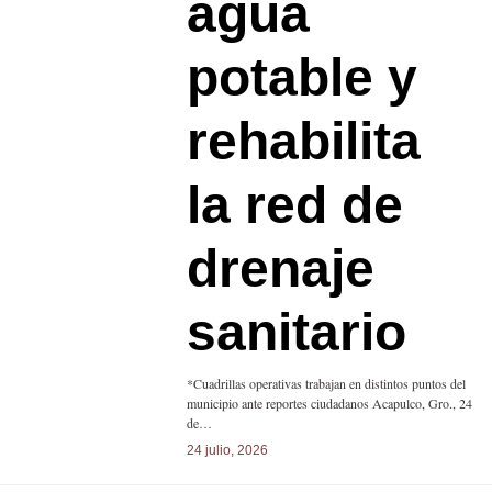
agua
potable y
rehabilita
la red de
drenaje
sanitario
*Cuadrillas operativas trabajan en distintos puntos del
municipio ante reportes ciudadanos Acapulco, Gro., 24
de…
24 julio, 2026