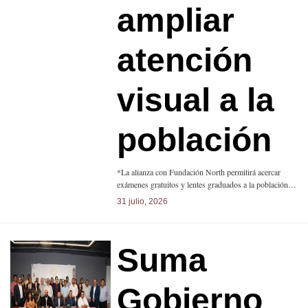
ampliar
atención
visual a la
población
*La alianza con Fundación North permitirá acercar
exámenes gratuitos y lentes graduados a la población…
31 julio, 2026
Suma
Gobierno