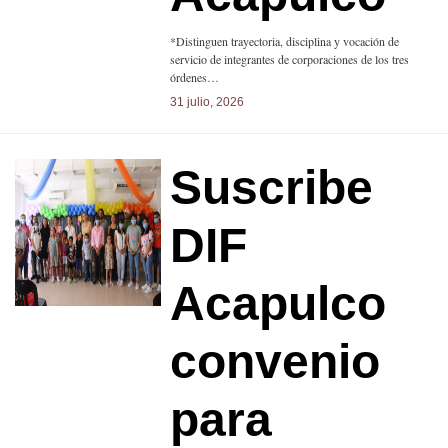
*Distinguen trayectoria, disciplina y vocación de
servicio de integrantes de corporaciones de los tres
órdenes…
31 julio, 2026
Suscribe
DIF
Acapulco
convenio
para