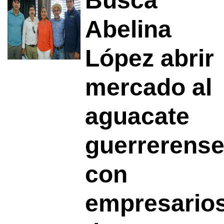
Busca
Abelina
López abrir
mercado al
aguacate
guerrerens
con
empresario