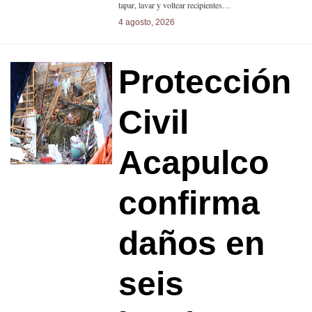
tapar, lavar y voltear recipientes…
4 agosto, 2026
Protección
Civil
Acapulco
confirma
daños en
seis