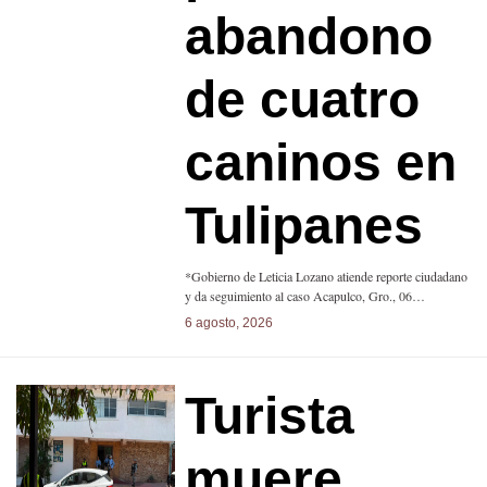
abandono
de cuatro
caninos en
Tulipanes
*Gobierno de Leticia Lozano atiende reporte ciudadano
y da seguimiento al caso Acapulco, Gro., 06…
6 agosto, 2026
Turista
muere