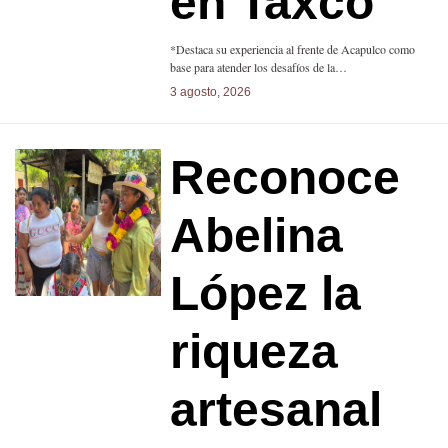
en Taxco
*Destaca su experiencia al frente de Acapulco como
base para atender los desafíos de la…
3 agosto, 2026
Reconoce
Abelina
López la
riqueza
artesanal