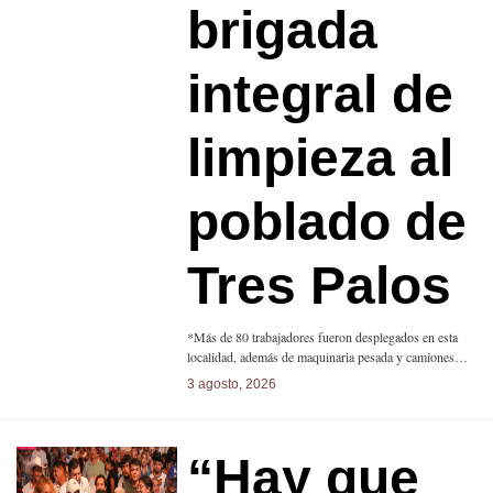
brigada
integral de
limpieza al
poblado de
Tres Palos
*Más de 80 trabajadores fueron desplegados en esta
localidad, además de maquinaria pesada y camiones…
3 agosto, 2026
“Hay que