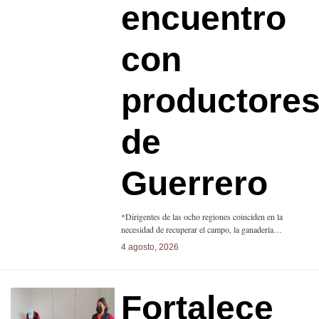
encuentro
con
productore
de
Guerrero
*Dirigentes de las ocho regiones coinciden en la
necesidad de recuperar el campo, la ganadería…
4 agosto, 2026
Fortalece