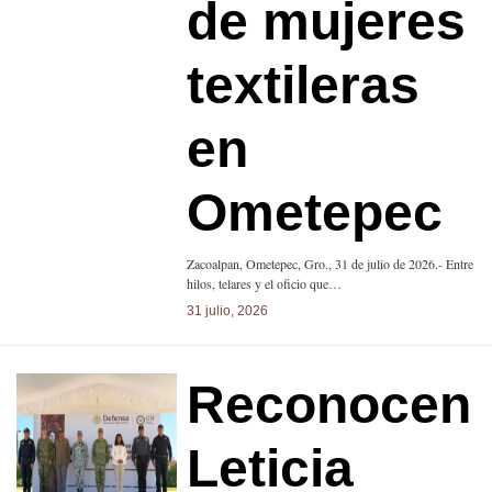
de mujeres
textileras
en
Ometepec
Zacoalpan, Ometepec, Gro., 31 de julio de 2026.- Entre
hilos, telares y el oficio que…
31 julio, 2026
Reconocen
Leticia