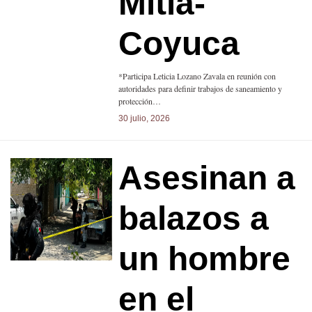
Mitla-
Coyuca
*Participa Leticia Lozano Zavala en reunión con
autoridades para definir trabajos de saneamiento y
protección…
30 julio, 2026
Asesinan a
balazos a
un hombre
en el