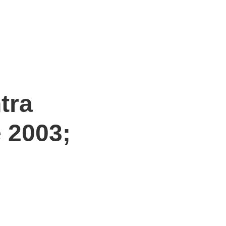
n
tra
 2003;