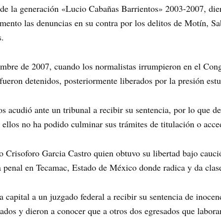
s de la generación «Lucio Cabañas Barrientos» 2003-2007, die
ento las denuncias en su contra por los delitos de Motín, Sa
s.
embre de 2007, cuando los normalistas irrumpieron en el Cong
fueron detenidos, posteriormente liberados por la presión estu
os acudió ante un tribunal a recibir su sentencia, por lo que 
llos no ha podido culminar sus trámites de titulación o acced
 Crisoforo Garcia Castro quien obtuvo su libertad bajo cauci
sa penal en Tecamac, Estado de México donde radica y da clas
a capital a un juzgado federal a recibir su sentencia de inoce
sados y dieron a conocer que a otros dos egresados que labora