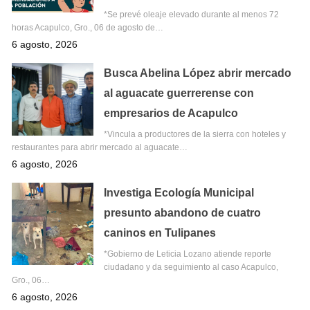
*Se prevé oleaje elevado durante al menos 72
horas Acapulco, Gro., 06 de agosto de…
6 agosto, 2026
Busca Abelina López abrir mercado
al aguacate guerrerense con
empresarios de Acapulco
*Vincula a productores de la sierra con hoteles y
restaurantes para abrir mercado al aguacate…
6 agosto, 2026
Investiga Ecología Municipal
presunto abandono de cuatro
caninos en Tulipanes
*Gobierno de Leticia Lozano atiende reporte
ciudadano y da seguimiento al caso Acapulco,
Gro., 06…
6 agosto, 2026