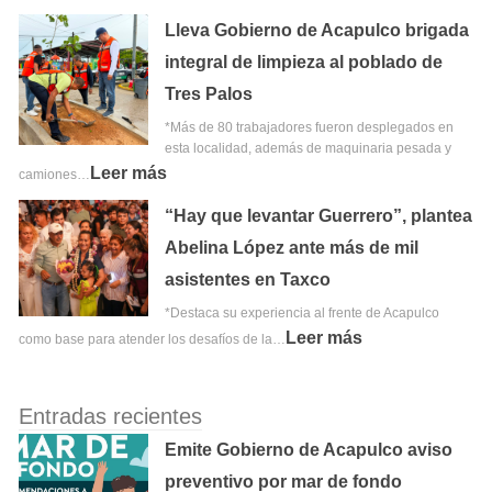
Lleva Gobierno de Acapulco brigada
integral de limpieza al poblado de
Tres Palos
*Más de 80 trabajadores fueron desplegados en
esta localidad, además de maquinaria pesada y
Leer más
camiones…
“Hay que levantar Guerrero”, plantea
Abelina López ante más de mil
asistentes en Taxco
*Destaca su experiencia al frente de Acapulco
Leer más
como base para atender los desafíos de la…
Entradas recientes
Emite Gobierno de Acapulco aviso
preventivo por mar de fondo