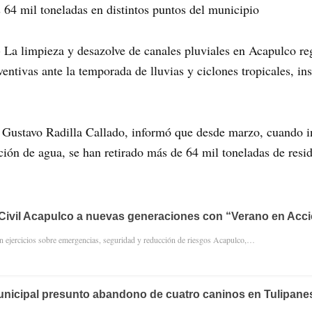
s 64 mil toneladas en distintos puntos del municipio
 La limpieza y desazolve de canales pluviales en Acapulco reg
entivas ante la temporada de lluvias y ciclones tropicales, in
 Gustavo Radilla Callado, informó que desde marzo, cuando in
ión de agua, se han retirado más de 64 mil toneladas de resid
Civil Acapulco a nuevas generaciones con “Verano en Acc
en ejercicios sobre emergencias, seguridad y reducción de riesgos Acapulco,…
unicipal presunto abandono de cuatro caninos en Tulipane