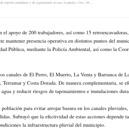
nde reporte ciudadano y da seguimiento al caso Acapulco, Gro., 06…
n el apoyo de 200 trabajadores, así como 15 retroexcavadoras,
te mantener presencia operativa en distintos puntos del muni
idad Pública, mediante la Policía Ambiental, así como la Coo
 los canales de El Perro, El Muerto, La Venta y Barranca de 
, Terramar y Costa Dorada. De manera complementaria, se efec
el agua y reducir riesgos de taponamientos e inundaciones dura
a población para evitar arrojar basura en los canales pluviales,
idas. Subrayó que la efectividad de estas acciones depende t
diciones la infraestructura pluvial del municipio.