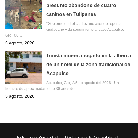
presunto abandono de cuatro
caninos en Tulipanes
*Gobierno de Leticia Lozano atiende reporte
ciudadano y da seguimiento al caso Acapulco,
Gro., 06…
6 agosto, 2026
Turista muere ahogado en la alberca
de un hotel de la zona tradicional de
Acapulco
Acapulco; Gro,. A 5 de agosto del 2026.- Un
hombre de aproximadamente 30 años de…
5 agosto, 2026
Política de Privacidad
Declaración de Accesibilidad