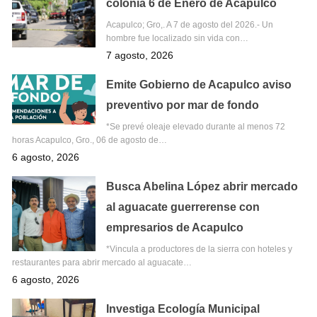
colonia 6 de Enero de Acapulco
Acapulco; Gro,. A 7 de agosto del 2026.- Un
hombre fue localizado sin vida con…
7 agosto, 2026
Emite Gobierno de Acapulco aviso
preventivo por mar de fondo
*Se prevé oleaje elevado durante al menos 72
horas Acapulco, Gro., 06 de agosto de…
6 agosto, 2026
Busca Abelina López abrir mercado
al aguacate guerrerense con
empresarios de Acapulco
*Vincula a productores de la sierra con hoteles y
restaurantes para abrir mercado al aguacate…
6 agosto, 2026
Investiga Ecología Municipal