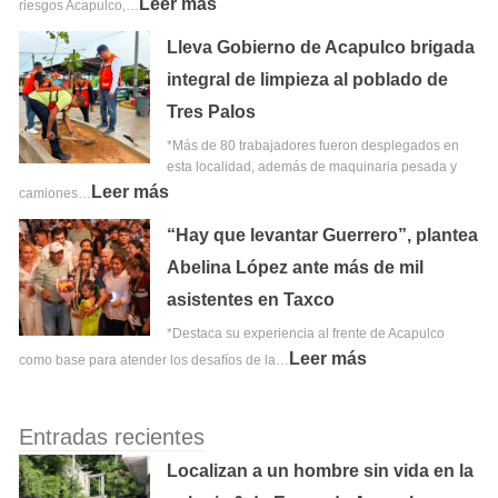
Leer más
riesgos Acapulco,…
Lleva Gobierno de Acapulco brigada
integral de limpieza al poblado de
Tres Palos
*Más de 80 trabajadores fueron desplegados en
esta localidad, además de maquinaria pesada y
Leer más
camiones…
“Hay que levantar Guerrero”, plantea
Abelina López ante más de mil
asistentes en Taxco
*Destaca su experiencia al frente de Acapulco
Leer más
como base para atender los desafíos de la…
Entradas recientes
Localizan a un hombre sin vida en la