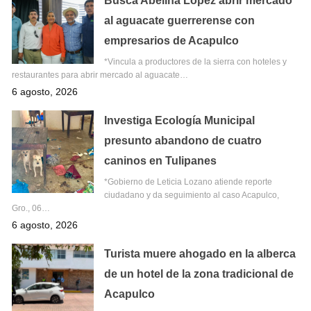
Busca Abelina López abrir mercado
al aguacate guerrerense con
empresarios de Acapulco
*Vincula a productores de la sierra con hoteles y
restaurantes para abrir mercado al aguacate…
6 agosto, 2026
Investiga Ecología Municipal
presunto abandono de cuatro
caninos en Tulipanes
*Gobierno de Leticia Lozano atiende reporte
ciudadano y da seguimiento al caso Acapulco,
Gro., 06…
6 agosto, 2026
Turista muere ahogado en la alberca
de un hotel de la zona tradicional de
Acapulco