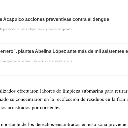
e Acapulco acciones preventivas contra el dengue
a población y llama a tapar, lavar y voltear recipientes…
errero”, plantea Abelina López ante más de mil asistentes 
 de Acapulco como base para atender los desafíos de la…
alizados efectuaron labores de limpieza submarina para retir
iado se concentraron en la recolección de residuos en la franj
dos arrastrados por corrientes.
importante de los desechos encontrados en esta zona proviene d