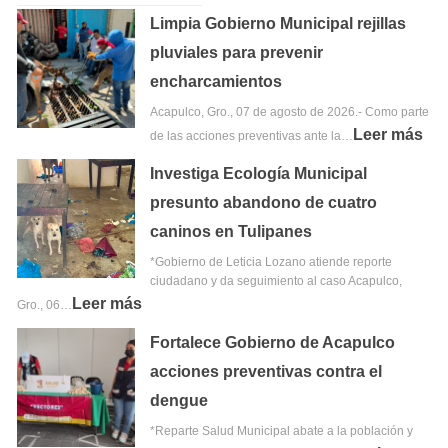
Limpia Gobierno Municipal rejillas
pluviales para prevenir
encharcamientos
Acapulco, Gro., 07 de agosto de 2026.- Como parte
Leer más
de las acciones preventivas ante la…
Investiga Ecología Municipal
presunto abandono de cuatro
caninos en Tulipanes
*Gobierno de Leticia Lozano atiende reporte
ciudadano y da seguimiento al caso Acapulco,
Leer más
Gro., 06…
Fortalece Gobierno de Acapulco
acciones preventivas contra el
dengue
*Reparte Salud Municipal abate a la población y