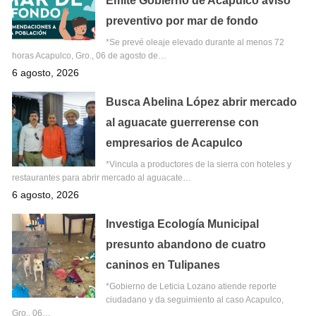
Emite Gobierno de Acapulco aviso
preventivo por mar de fondo
*Se prevé oleaje elevado durante al menos 72
horas Acapulco, Gro., 06 de agosto de…
6 agosto, 2026
Busca Abelina López abrir mercado
al aguacate guerrerense con
empresarios de Acapulco
*Vincula a productores de la sierra con hoteles y
restaurantes para abrir mercado al aguacate…
6 agosto, 2026
Investiga Ecología Municipal
presunto abandono de cuatro
caninos en Tulipanes
*Gobierno de Leticia Lozano atiende reporte
ciudadano y da seguimiento al caso Acapulco,
Gro., 06…