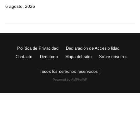
6 agosto, 2026
Política de Privacidad
Declaración de Accesibilidad
Contacto
Directorio
Mapa del sitio
Sobre nosotros
Todos los derechos reservados |
Powered by AMPforWP