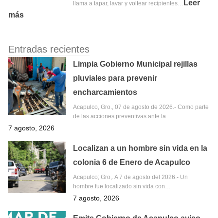
Leer
llama a tapar, lavar y voltear recipientes…
más
Entradas recientes
Limpia Gobierno Municipal rejillas
pluviales para prevenir
encharcamientos
Acapulco, Gro., 07 de agosto de 2026.- Como parte
de las acciones preventivas ante la…
7 agosto, 2026
Localizan a un hombre sin vida en la
colonia 6 de Enero de Acapulco
Acapulco; Gro,. A 7 de agosto del 2026.- Un
hombre fue localizado sin vida con…
7 agosto, 2026