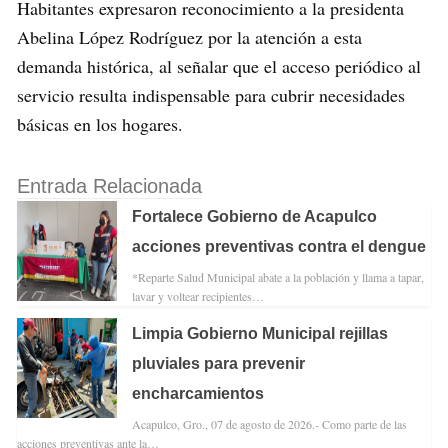
Habitantes expresaron reconocimiento a la presidenta
Abelina López Rodríguez por la atención a esta
demanda histórica, al señalar que el acceso periódico al
servicio resulta indispensable para cubrir necesidades
básicas en los hogares.
Entrada Relacionada
Fortalece Gobierno de Acapulco
acciones preventivas contra el dengue
*Reparte Salud Municipal abate a la población y llama a tapar,
lavar y voltear recipientes…
Limpia Gobierno Municipal rejillas
pluviales para prevenir
encharcamientos
Acapulco, Gro., 07 de agosto de 2026.- Como parte de las
acciones preventivas ante la…