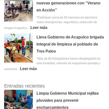
nuevas generaciones con “Verano
en Acción”
*Participan cerca de 60 menores en ejercicios
sobre emergencias, seguridad y reducción de
Leer más
riesgos Acapulco,…
Lleva Gobierno de Acapulco brigada
integral de limpieza al poblado de
Tres Palos
*Más de 80 trabajadores fueron desplegados en
esta localidad, además de maquinaria pesada y
Leer más
camiones…
Entradas recientes
Limpia Gobierno Municipal rejillas
pluviales para prevenir
encharcamientos