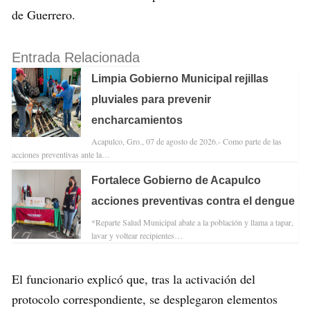
de Guerrero.
Entrada Relacionada
Limpia Gobierno Municipal rejillas
pluviales para prevenir
encharcamientos
Acapulco, Gro., 07 de agosto de 2026.- Como parte de las
acciones preventivas ante la…
Fortalece Gobierno de Acapulco
acciones preventivas contra el dengue
*Reparte Salud Municipal abate a la población y llama a tapar,
lavar y voltear recipientes…
El funcionario explicó que, tras la activación del
protocolo correspondiente, se desplegaron elementos