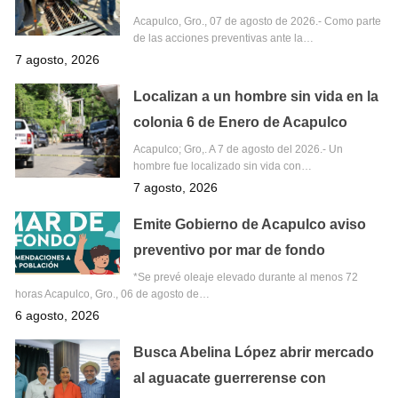
Acapulco, Gro., 07 de agosto de 2026.- Como parte
de las acciones preventivas ante la…
7 agosto, 2026
Localizan a un hombre sin vida en la
colonia 6 de Enero de Acapulco
Acapulco; Gro,. A 7 de agosto del 2026.- Un
hombre fue localizado sin vida con…
7 agosto, 2026
Emite Gobierno de Acapulco aviso
preventivo por mar de fondo
*Se prevé oleaje elevado durante al menos 72
horas Acapulco, Gro., 06 de agosto de…
6 agosto, 2026
Busca Abelina López abrir mercado
al aguacate guerrerense con