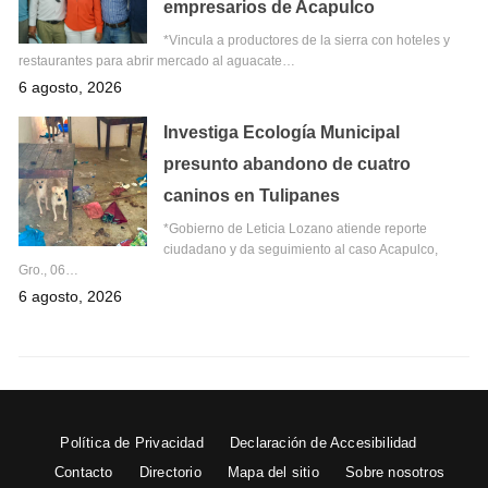
empresarios de Acapulco
*Vincula a productores de la sierra con hoteles y
restaurantes para abrir mercado al aguacate…
6 agosto, 2026
Investiga Ecología Municipal
presunto abandono de cuatro
caninos en Tulipanes
*Gobierno de Leticia Lozano atiende reporte
ciudadano y da seguimiento al caso Acapulco,
Gro., 06…
6 agosto, 2026
Política de Privacidad
Declaración de Accesibilidad
Contacto
Directorio
Mapa del sitio
Sobre nosotros