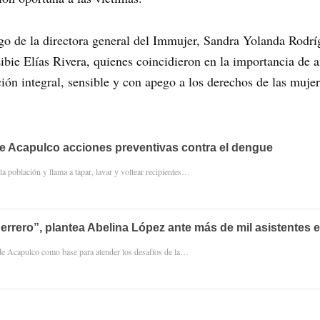
rgo de la directora general del Immujer, Sandra Yolanda Rodrí
ibie Elías Rivera, quienes coincidieron en la importancia de a
ción integral, sensible y con apego a los derechos de las mujer
e Acapulco acciones preventivas contra el dengue
a población y llama a tapar, lavar y voltear recipientes…
errero”, plantea Abelina López ante más de mil asistentes 
 de Acapulco como base para atender los desafíos de la…