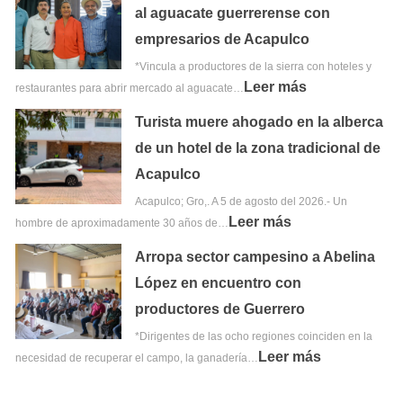
al aguacate guerrerense con
empresarios de Acapulco
*Vincula a productores de la sierra con hoteles y
Leer más
restaurantes para abrir mercado al aguacate…
Turista muere ahogado en la alberca
de un hotel de la zona tradicional de
Acapulco
Acapulco; Gro,. A 5 de agosto del 2026.- Un
Leer más
hombre de aproximadamente 30 años de…
Arropa sector campesino a Abelina
López en encuentro con
productores de Guerrero
*Dirigentes de las ocho regiones coinciden en la
Leer más
necesidad de recuperar el campo, la ganadería…