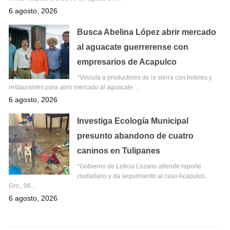
6 agosto, 2026
Busca Abelina López abrir mercado
al aguacate guerrerense con
empresarios de Acapulco
*Vincula a productores de la sierra con hoteles y
restaurantes para abrir mercado al aguacate…
6 agosto, 2026
Investiga Ecología Municipal
presunto abandono de cuatro
caninos en Tulipanes
*Gobierno de Leticia Lozano atiende reporte
ciudadano y da seguimiento al caso Acapulco,
Gro., 06…
6 agosto, 2026