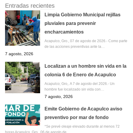
Entradas recientes
Limpia Gobierno Municipal rejillas
pluviales para prevenir
encharcamientos
Acapulco, Gro., 07 de agosto de 2026.- Como parte
de las acciones preventivas ante la…
7 agosto, 2026
Localizan a un hombre sin vida en la
colonia 6 de Enero de Acapulco
Acapulco; Gro,. A 7 de agosto del 2026.- Un
hombre fue localizado sin vida con…
7 agosto, 2026
Emite Gobierno de Acapulco aviso
preventivo por mar de fondo
*Se prevé oleaje elevado durante al menos 72
horas Acapulco, Gro., 06 de agosto de…