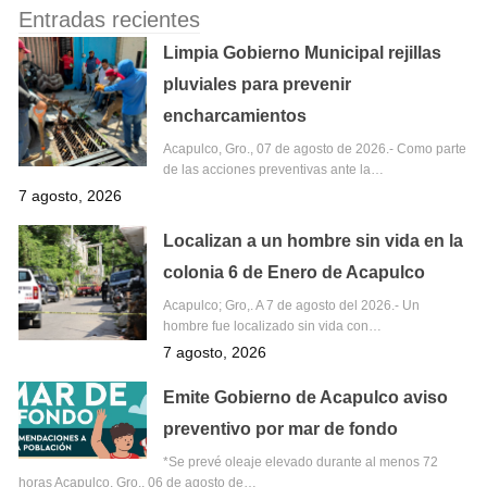
Entradas recientes
Limpia Gobierno Municipal rejillas
pluviales para prevenir
encharcamientos
Acapulco, Gro., 07 de agosto de 2026.- Como parte
de las acciones preventivas ante la…
7 agosto, 2026
Localizan a un hombre sin vida en la
colonia 6 de Enero de Acapulco
Acapulco; Gro,. A 7 de agosto del 2026.- Un
hombre fue localizado sin vida con…
7 agosto, 2026
Emite Gobierno de Acapulco aviso
preventivo por mar de fondo
*Se prevé oleaje elevado durante al menos 72
horas Acapulco, Gro., 06 de agosto de…