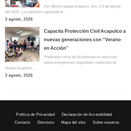
Por: Michel Vargas Acapulco, Gro,. A 3 de agosto
del 2026.- La explosión registrada la…
3 agosto, 2026
Capacita Protección Civil Acapulco a
nuevas generaciones con “Verano
en Acción”
*Participan cerca de 60 menores en ejercicios
sobre emergencias, seguridad y reducción de
riesgos Acapulco,…
3 agosto, 2026
Política de Privacidad
Declaración de Accesibilidad
Contacto
Directorio
Mapa del sitio
Sobre nosotros