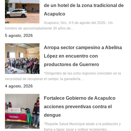
de un hotel de la zona tradicional de
Acapulco
Acapulco; Gro,. A 5 de agosto del 2026.- Un
hombre de aproximadamente 30 años de…
5 agosto, 2026
Arropa sector campesino a Abelina
López en encuentro con
productores de Guerrero
*Dirigentes de las ocho regiones coinciden en la
necesidad de recuperar el campo, la ganadería…
4 agosto, 2026
Fortalece Gobierno de Acapulco
acciones preventivas contra el
dengue
*Reparte Salud Municipal abate a la población y
llama a tapar, lavar y voltear recipientes…