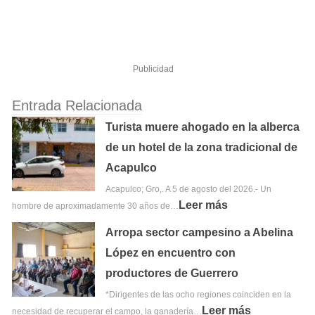
Publicidad
Entrada Relacionada
Turista muere ahogado en la alberca
de un hotel de la zona tradicional de
Acapulco
Acapulco; Gro,. A 5 de agosto del 2026.- Un
Leer más
hombre de aproximadamente 30 años de…
Arropa sector campesino a Abelina
López en encuentro con
productores de Guerrero
*Dirigentes de las ocho regiones coinciden en la
Leer más
necesidad de recuperar el campo, la ganadería…