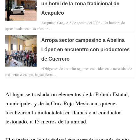
un hotel de la zona tradicional de
Acapulco
Acapulco; Gro,. A 5 de agosto del 2026.- Un hombre de
aproximadamente 30 años de…
Arropa sector campesino a Abelina
López en encuentro con productores
de Guerrero
*Dirigentes de las ocho regiones coinciden en la necesidad de
recuperar el campo, la ganadería…
Al lugar se trasladaron elementos de la Policía Estatal,
municipales y de la Cruz Roja Mexicana, quienes
localizaron la motocicleta en llamas y al conductor
lesionado, a 15 metros de la unidad.
El tránsito en la vía federal fue cerrado por más de una