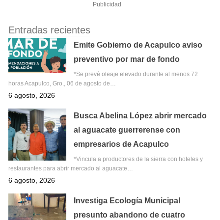
Publicidad
Entradas recientes
Emite Gobierno de Acapulco aviso
preventivo por mar de fondo
*Se prevé oleaje elevado durante al menos 72
horas Acapulco, Gro., 06 de agosto de…
6 agosto, 2026
Busca Abelina López abrir mercado
al aguacate guerrerense con
empresarios de Acapulco
*Vincula a productores de la sierra con hoteles y
restaurantes para abrir mercado al aguacate…
6 agosto, 2026
Investiga Ecología Municipal
presunto abandono de cuatro