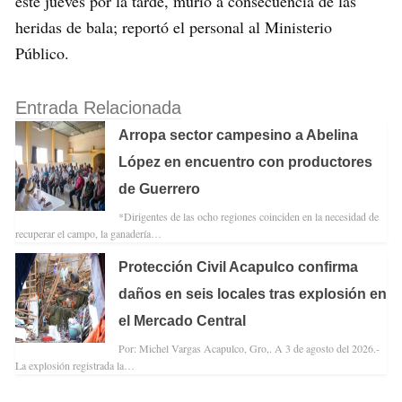
este jueves por la tarde, murió a consecuencia de las
heridas de bala; reportó el personal al Ministerio
Público.
Entrada Relacionada
Arropa sector campesino a Abelina
López en encuentro con productores
de Guerrero
*Dirigentes de las ocho regiones coinciden en la necesidad de
recuperar el campo, la ganadería…
Protección Civil Acapulco confirma
daños en seis locales tras explosión en
el Mercado Central
Por: Michel Vargas Acapulco, Gro,. A 3 de agosto del 2026.-
La explosión registrada la…