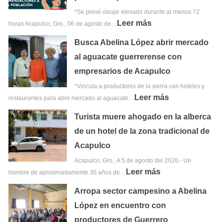
*Se prevé oleaje elevado durante al menos 72
Leer más
horas Acapulco, Gro., 06 de agosto de…
Busca Abelina López abrir mercado
al aguacate guerrerense con
empresarios de Acapulco
*Vincula a productores de la sierra con hoteles y
Leer más
restaurantes para abrir mercado al aguacate…
Turista muere ahogado en la alberca
de un hotel de la zona tradicional de
Acapulco
Acapulco; Gro,. A 5 de agosto del 2026.- Un
Leer más
hombre de aproximadamente 30 años de…
Arropa sector campesino a Abelina
López en encuentro con
productores de Guerrero