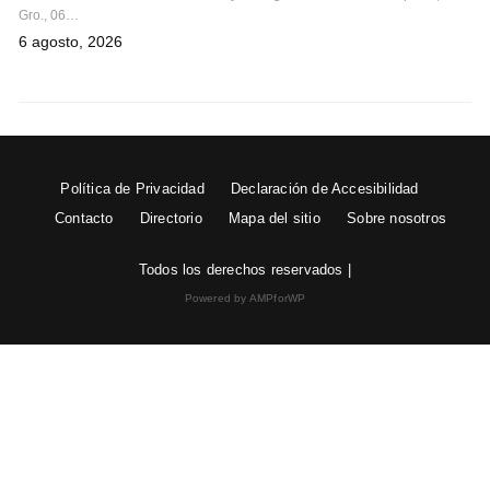
Gro., 06…
6 agosto, 2026
Política de Privacidad
Declaración de Accesibilidad
Contacto
Directorio
Mapa del sitio
Sobre nosotros
Todos los derechos reservados |
Powered by AMPforWP