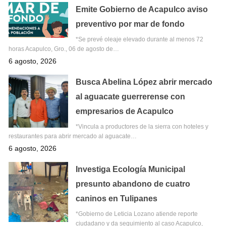
Emite Gobierno de Acapulco aviso
preventivo por mar de fondo
*Se prevé oleaje elevado durante al menos 72
horas Acapulco, Gro., 06 de agosto de…
6 agosto, 2026
Busca Abelina López abrir mercado
al aguacate guerrerense con
empresarios de Acapulco
*Vincula a productores de la sierra con hoteles y
restaurantes para abrir mercado al aguacate…
6 agosto, 2026
Investiga Ecología Municipal
presunto abandono de cuatro
caninos en Tulipanes
*Gobierno de Leticia Lozano atiende reporte
ciudadano y da seguimiento al caso Acapulco,