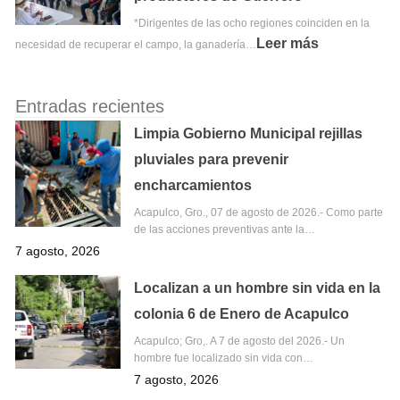
*Dirigentes de las ocho regiones coinciden en la
Leer más
necesidad de recuperar el campo, la ganadería…
Entradas recientes
Limpia Gobierno Municipal rejillas
pluviales para prevenir
encharcamientos
Acapulco, Gro., 07 de agosto de 2026.- Como parte
de las acciones preventivas ante la…
7 agosto, 2026
Localizan a un hombre sin vida en la
colonia 6 de Enero de Acapulco
Acapulco; Gro,. A 7 de agosto del 2026.- Un
hombre fue localizado sin vida con…
7 agosto, 2026