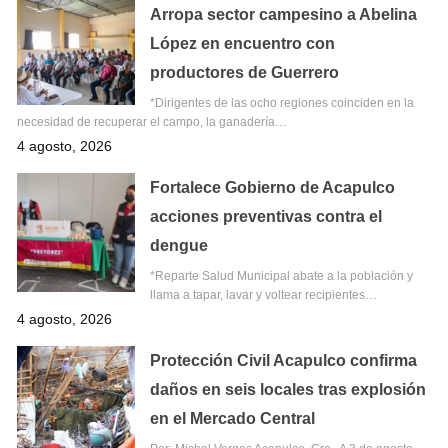
Arropa sector campesino a Abelina
López en encuentro con
productores de Guerrero
*Dirigentes de las ocho regiones coinciden en la
necesidad de recuperar el campo, la ganadería…
4 agosto, 2026
Fortalece Gobierno de Acapulco
acciones preventivas contra el
dengue
*Reparte Salud Municipal abate a la población y
llama a tapar, lavar y voltear recipientes…
4 agosto, 2026
Protección Civil Acapulco confirma
daños en seis locales tras explosión
en el Mercado Central