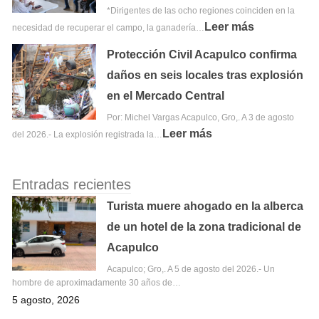
*Dirigentes de las ocho regiones coinciden en la
Leer más
necesidad de recuperar el campo, la ganadería…
Protección Civil Acapulco confirma
daños en seis locales tras explosión
en el Mercado Central
Por: Michel Vargas Acapulco, Gro,. A 3 de agosto
Leer más
del 2026.- La explosión registrada la…
Entradas recientes
Turista muere ahogado en la alberca
de un hotel de la zona tradicional de
Acapulco
Acapulco; Gro,. A 5 de agosto del 2026.- Un
hombre de aproximadamente 30 años de…
5 agosto, 2026