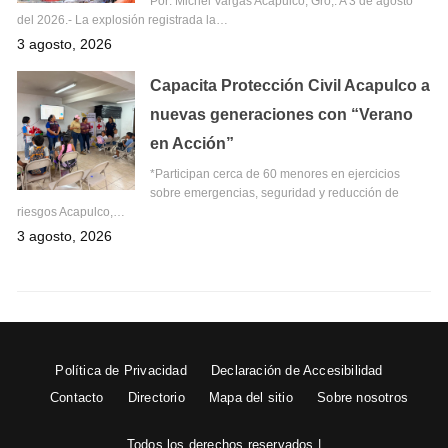
Por: Michel Vargas Acapulco, Gro,. A 3 de agosto
del 2026.- La explosión registrada la…
3 agosto, 2026
Capacita Protección Civil Acapulco a
nuevas generaciones con “Verano
en Acción”
*Participan cerca de 60 menores en ejercicios
sobre emergencias, seguridad y reducción de
riesgos Acapulco,…
3 agosto, 2026
Política de Privacidad
Declaración de Accesibilidad
Contacto
Directorio
Mapa del sitio
Sobre nosotros
Todos los derechos reservados |