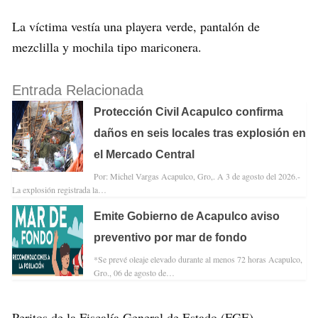
La víctima vestía una playera verde, pantalón de
mezclilla y mochila tipo mariconera.
Entrada Relacionada
Protección Civil Acapulco confirma
daños en seis locales tras explosión en
el Mercado Central
Por: Michel Vargas Acapulco, Gro,. A 3 de agosto del 2026.-
La explosión registrada la…
Emite Gobierno de Acapulco aviso
preventivo por mar de fondo
*Se prevé oleaje elevado durante al menos 72 horas Acapulco,
Gro., 06 de agosto de…
Peritos de la Fiscalía General de Estado (FGE)