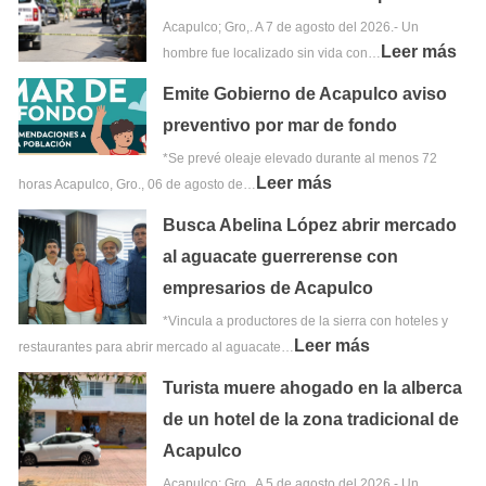
Acapulco; Gro,. A 7 de agosto del 2026.- Un
Leer más
hombre fue localizado sin vida con…
Emite Gobierno de Acapulco aviso
preventivo por mar de fondo
*Se prevé oleaje elevado durante al menos 72
Leer más
horas Acapulco, Gro., 06 de agosto de…
Busca Abelina López abrir mercado
al aguacate guerrerense con
empresarios de Acapulco
*Vincula a productores de la sierra con hoteles y
Leer más
restaurantes para abrir mercado al aguacate…
Turista muere ahogado en la alberca
de un hotel de la zona tradicional de
Acapulco
Acapulco; Gro,. A 5 de agosto del 2026.- Un