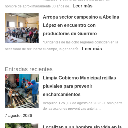
Leer más
hombre de aproximadamente 30 años de…
Arropa sector campesino a Abelina
López en encuentro con
productores de Guerrero
*Dirigentes de las ocho regiones coinciden en la
Leer más
necesidad de recuperar el campo, la ganadería…
Entradas recientes
Limpia Gobierno Municipal rejillas
pluviales para prevenir
encharcamientos
Acapulco, Gro., 07 de agosto de 2026.- Como parte
de las acciones preventivas ante la…
7 agosto, 2026
Localizan a un hombre sin vida en la