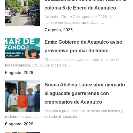
colonia 6 de Enero de Acapulco
Acapulco; Gro,. A 7 de agosto del 2026.- Un
hombre fue localizado sin vida con…
7 agosto, 2026
Emite Gobierno de Acapulco aviso
preventivo por mar de fondo
*Se prevé oleaje elevado durante al menos 72
horas Acapulco, Gro., 06 de agosto de…
6 agosto, 2026
Busca Abelina López abrir mercado
al aguacate guerrerense con
empresarios de Acapulco
*Vincula a productores de la sierra con hoteles y
restaurantes para abrir mercado al aguacate…
6 agosto, 2026