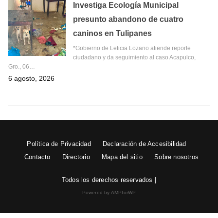
Investiga Ecología Municipal
presunto abandono de cuatro
caninos en Tulipanes
*Gobierno de Leticia Lozano atiende reporte
ciudadano y da seguimiento al caso Acapulco,
Gro., 06…
6 agosto, 2026
Política de Privacidad
Declaración de Accesibilidad
Contacto
Directorio
Mapa del sitio
Sobre nosotros
Todos los derechos reservados |
Powered by AMPforWP