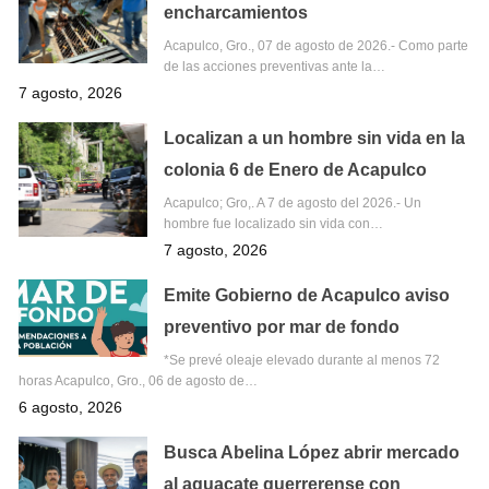
encharcamientos
Acapulco, Gro., 07 de agosto de 2026.- Como parte
de las acciones preventivas ante la…
7 agosto, 2026
Localizan a un hombre sin vida en la
colonia 6 de Enero de Acapulco
Acapulco; Gro,. A 7 de agosto del 2026.- Un
hombre fue localizado sin vida con…
7 agosto, 2026
Emite Gobierno de Acapulco aviso
preventivo por mar de fondo
*Se prevé oleaje elevado durante al menos 72
horas Acapulco, Gro., 06 de agosto de…
6 agosto, 2026
Busca Abelina López abrir mercado
al aguacate guerrerense con