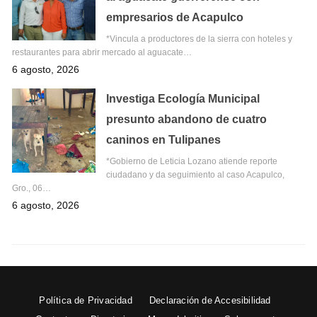
empresarios de Acapulco
*Vincula a productores de la sierra con hoteles y
restaurantes para abrir mercado al aguacate…
6 agosto, 2026
Investiga Ecología Municipal
presunto abandono de cuatro
caninos en Tulipanes
*Gobierno de Leticia Lozano atiende reporte
ciudadano y da seguimiento al caso Acapulco,
Gro., 06…
6 agosto, 2026
Política de Privacidad
Declaración de Accesibilidad