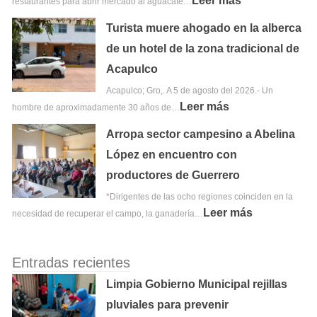
Leer más
restaurantes para abrir mercado al aguacate…
Turista muere ahogado en la alberca
de un hotel de la zona tradicional de
Acapulco
Acapulco; Gro,. A 5 de agosto del 2026.- Un
Leer más
hombre de aproximadamente 30 años de…
Arropa sector campesino a Abelina
López en encuentro con
productores de Guerrero
*Dirigentes de las ocho regiones coinciden en la
Leer más
necesidad de recuperar el campo, la ganadería…
Entradas recientes
Limpia Gobierno Municipal rejillas
pluviales para prevenir