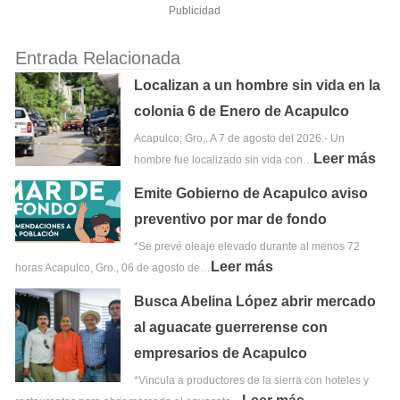
Publicidad
Entrada Relacionada
Localizan a un hombre sin vida en la
colonia 6 de Enero de Acapulco
Acapulco; Gro,. A 7 de agosto del 2026.- Un
Leer más
hombre fue localizado sin vida con…
Emite Gobierno de Acapulco aviso
preventivo por mar de fondo
*Se prevé oleaje elevado durante al menos 72
Leer más
horas Acapulco, Gro., 06 de agosto de…
Busca Abelina López abrir mercado
al aguacate guerrerense con
empresarios de Acapulco
*Vincula a productores de la sierra con hoteles y