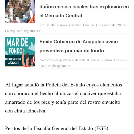
daños en seis locales tras explosión en
el Mercado Central
Por: Michel Vargas Acapulco, Gro,. A 3 de agosto del 2026.-
La explosión registrada la…
Emite Gobierno de Acapulco aviso
preventivo por mar de fondo
*Se prevé oleaje elevado durante al menos 72 horas Acapulco,
Gro., 06 de agosto de…
Al lugar acudió la Policía del Estado cuyos elementos
corroboraron el hecho al ubicar el cadáver que estaba
amarrado de los pies y tenía parte del rostro envuelto
con cinta adhesiva.
Peritos de la Fiscalía General del Estado (FGE)