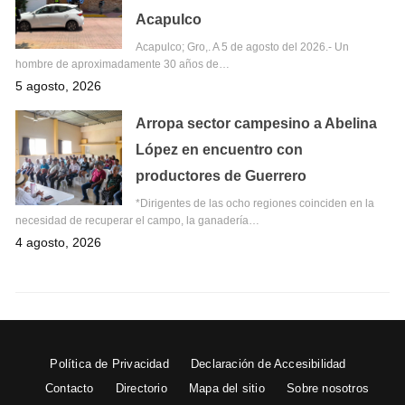
Acapulco
Acapulco; Gro,. A 5 de agosto del 2026.- Un
hombre de aproximadamente 30 años de…
5 agosto, 2026
Arropa sector campesino a Abelina
López en encuentro con
productores de Guerrero
*Dirigentes de las ocho regiones coinciden en la
necesidad de recuperar el campo, la ganadería…
4 agosto, 2026
Política de Privacidad
Declaración de Accesibilidad
Contacto
Directorio
Mapa del sitio
Sobre nosotros