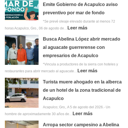
Emite Gobierno de Acapulco aviso
preventivo por mar de fondo
*Se prevé oleaje elevado durante al menos 72
Leer más
horas Acapulco, Gro., 06 de agosto de…
Busca Abelina López abrir mercado
al aguacate guerrerense con
empresarios de Acapulco
*Vincula a productores de la sierra con hoteles y
Leer más
restaurantes para abrir mercado al aguacate…
Turista muere ahogado en la alberca
de un hotel de la zona tradicional de
Acapulco
Acapulco; Gro,. A 5 de agosto del 2026.- Un
Leer más
hombre de aproximadamente 30 años de…
Arropa sector campesino a Abelina