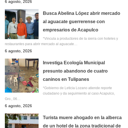
6 agosto, 2026
Busca Abelina López abrir mercado
al aguacate guerrerense con
empresarios de Acapulco
*Vincula a productores de la sierra con hoteles y
restaurantes para abrir mercado al aguacate…
6 agosto, 2026
Investiga Ecología Municipal
presunto abandono de cuatro
caninos en Tulipanes
*Gobierno de Leticia Lozano atiende reporte
ciudadano y da seguimiento al caso Acapulco,
Gro., 06…
6 agosto, 2026
Turista muere ahogado en la alberca
de un hotel de la zona tradicional de