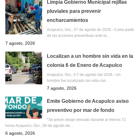
Limpia Gobierno Municipal rejillas
pluviales para prevenir
encharcamientos
Acapulco, Gro., 07 de agosto de 2026.- Como parte
de las acciones preventivas ante la…
7 agosto, 2026
Localizan a un hombre sin vida en la
colonia 6 de Enero de Acapulco
Acapulco; Gro,. A 7 de agosto del 2026.- Un
hombre fue localizado sin vida con…
7 agosto, 2026
Emite Gobierno de Acapulco aviso
preventivo por mar de fondo
*Se prevé oleaje elevado durante al menos 72
horas Acapulco, Gro., 06 de agosto de…
6 agosto, 2026