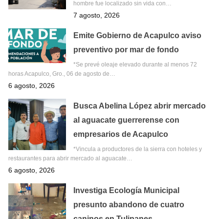
hombre fue localizado sin vida con…
7 agosto, 2026
Emite Gobierno de Acapulco aviso
preventivo por mar de fondo
*Se prevé oleaje elevado durante al menos 72
horas Acapulco, Gro., 06 de agosto de…
6 agosto, 2026
Busca Abelina López abrir mercado
al aguacate guerrerense con
empresarios de Acapulco
*Vincula a productores de la sierra con hoteles y
restaurantes para abrir mercado al aguacate…
6 agosto, 2026
Investiga Ecología Municipal
presunto abandono de cuatro
caninos en Tulipanes