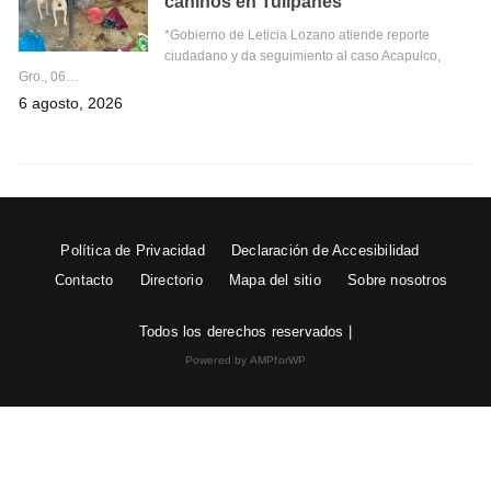
caninos en Tulipanes
*Gobierno de Leticia Lozano atiende reporte
ciudadano y da seguimiento al caso Acapulco,
Gro., 06…
6 agosto, 2026
Política de Privacidad
Declaración de Accesibilidad
Contacto
Directorio
Mapa del sitio
Sobre nosotros
Todos los derechos reservados |
Powered by AMPforWP