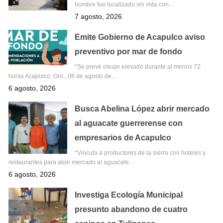
hombre fue localizado sin vida con…
7 agosto, 2026
Emite Gobierno de Acapulco aviso
preventivo por mar de fondo
*Se prevé oleaje elevado durante al menos 72
horas Acapulco, Gro., 06 de agosto de…
6 agosto, 2026
Busca Abelina López abrir mercado
al aguacate guerrerense con
empresarios de Acapulco
*Vincula a productores de la sierra con hoteles y
restaurantes para abrir mercado al aguacate…
6 agosto, 2026
Investiga Ecología Municipal
presunto abandono de cuatro