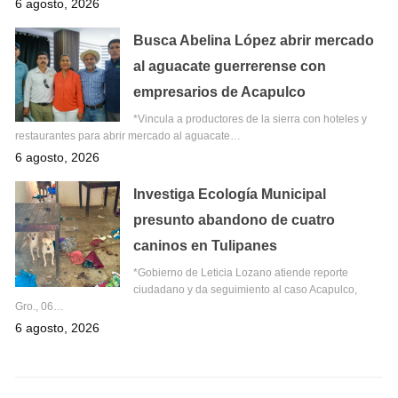
6 agosto, 2026
Busca Abelina López abrir mercado
al aguacate guerrerense con
empresarios de Acapulco
*Vincula a productores de la sierra con hoteles y
restaurantes para abrir mercado al aguacate…
6 agosto, 2026
Investiga Ecología Municipal
presunto abandono de cuatro
caninos en Tulipanes
*Gobierno de Leticia Lozano atiende reporte
ciudadano y da seguimiento al caso Acapulco,
Gro., 06…
6 agosto, 2026