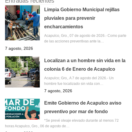
Entradas recientes
Limpia Gobierno Municipal rejillas
pluviales para prevenir
encharcamientos
Acapulco, Gro., 07 de agosto de 2026.- Como parte
de las acciones preventivas ante la…
7 agosto, 2026
Localizan a un hombre sin vida en la
colonia 6 de Enero de Acapulco
Acapulco; Gro,. A 7 de agosto del 2026.- Un
hombre fue localizado sin vida con…
7 agosto, 2026
Emite Gobierno de Acapulco aviso
preventivo por mar de fondo
*Se prevé oleaje elevado durante al menos 72
horas Acapulco, Gro., 06 de agosto de…