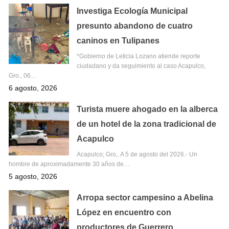
Investiga Ecología Municipal
presunto abandono de cuatro
caninos en Tulipanes
*Gobierno de Leticia Lozano atiende reporte
ciudadano y da seguimiento al caso Acapulco,
Gro., 06…
6 agosto, 2026
Turista muere ahogado en la alberca
de un hotel de la zona tradicional de
Acapulco
Acapulco; Gro,. A 5 de agosto del 2026.- Un
hombre de aproximadamente 30 años de…
5 agosto, 2026
Arropa sector campesino a Abelina
López en encuentro con
productores de Guerrero