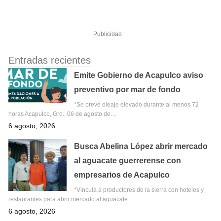
Publicidad
Entradas recientes
Emite Gobierno de Acapulco aviso
preventivo por mar de fondo
*Se prevé oleaje elevado durante al menos 72
horas Acapulco, Gro., 06 de agosto de…
6 agosto, 2026
Busca Abelina López abrir mercado
al aguacate guerrerense con
empresarios de Acapulco
*Vincula a productores de la sierra con hoteles y
restaurantes para abrir mercado al aguacate…
6 agosto, 2026