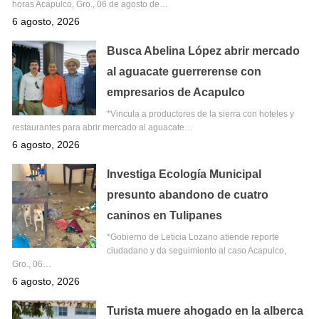
horas Acapulco, Gro., 06 de agosto de…
6 agosto, 2026
Busca Abelina López abrir mercado
al aguacate guerrerense con
empresarios de Acapulco
*Vincula a productores de la sierra con hoteles y
restaurantes para abrir mercado al aguacate…
6 agosto, 2026
Investiga Ecología Municipal
presunto abandono de cuatro
caninos en Tulipanes
*Gobierno de Leticia Lozano atiende reporte
ciudadano y da seguimiento al caso Acapulco,
Gro., 06…
6 agosto, 2026
Turista muere ahogado en la alberca