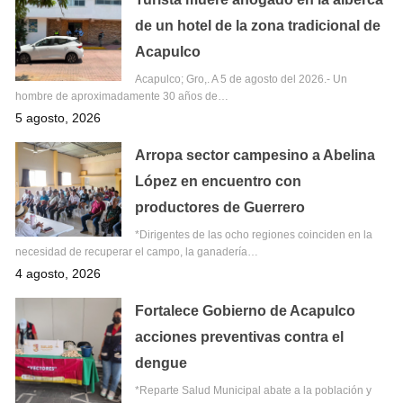
de un hotel de la zona tradicional de
Acapulco
Acapulco; Gro,. A 5 de agosto del 2026.- Un
hombre de aproximadamente 30 años de…
5 agosto, 2026
Arropa sector campesino a Abelina
López en encuentro con
productores de Guerrero
*Dirigentes de las ocho regiones coinciden en la
necesidad de recuperar el campo, la ganadería…
4 agosto, 2026
Fortalece Gobierno de Acapulco
acciones preventivas contra el
dengue
*Reparte Salud Municipal abate a la población y