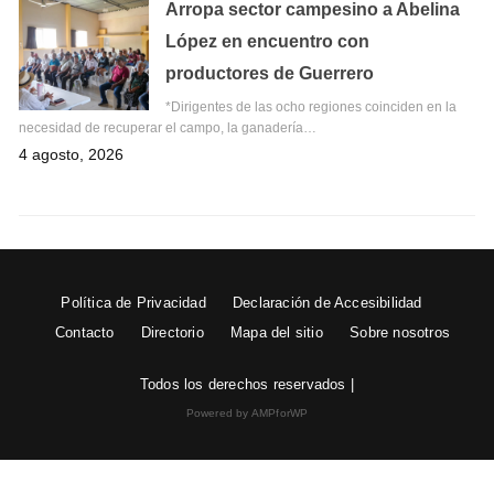
Arropa sector campesino a Abelina
López en encuentro con
productores de Guerrero
*Dirigentes de las ocho regiones coinciden en la
necesidad de recuperar el campo, la ganadería…
4 agosto, 2026
Política de Privacidad
Declaración de Accesibilidad
Contacto
Directorio
Mapa del sitio
Sobre nosotros
Todos los derechos reservados |
Powered by AMPforWP