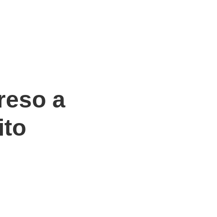
reso a
ito