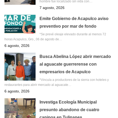
hombre fue localizado sin vida con…
7 agosto, 2026
Emite Gobierno de Acapulco aviso
preventivo por mar de fondo
*Se prevé oleaje elevado durante al menos 72
horas Acapulco, Gro., 06 de agosto de…
6 agosto, 2026
Busca Abelina López abrir mercado
al aguacate guerrerense con
empresarios de Acapulco
*Vincula a productores de la sierra con hoteles y
restaurantes para abrir mercado al aguacate…
6 agosto, 2026
Investiga Ecología Municipal
presunto abandono de cuatro
caninos en Tulipanes