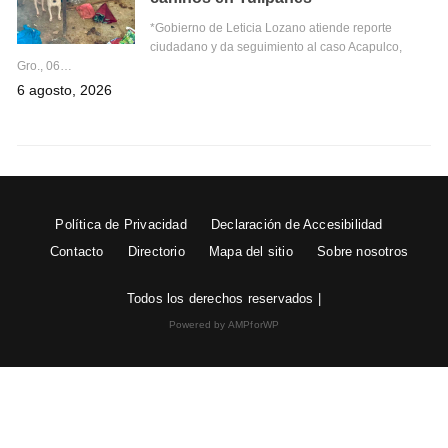
*Gobierno de Leticia Lozano atiende reporte
ciudadano y da seguimiento al caso Acapulco,
Gro., 06…
6 agosto, 2026
Política de Privacidad
Declaración de Accesibilidad
Contacto
Directorio
Mapa del sitio
Sobre nosotros
Todos los derechos reservados |
Powered by AMPforWP