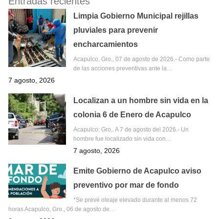
Entradas recientes
Limpia Gobierno Municipal rejillas
pluviales para prevenir
encharcamientos
Acapulco, Gro., 07 de agosto de 2026.- Como parte
de las acciones preventivas ante la…
7 agosto, 2026
Localizan a un hombre sin vida en la
colonia 6 de Enero de Acapulco
Acapulco; Gro,. A 7 de agosto del 2026.- Un
hombre fue localizado sin vida con…
7 agosto, 2026
Emite Gobierno de Acapulco aviso
preventivo por mar de fondo
*Se prevé oleaje elevado durante al menos 72
horas Acapulco, Gro., 06 de agosto de…