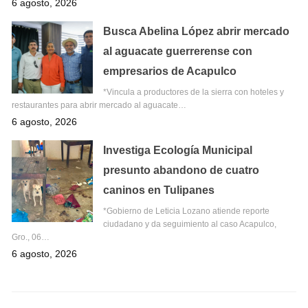
6 agosto, 2026
Busca Abelina López abrir mercado
al aguacate guerrerense con
empresarios de Acapulco
*Vincula a productores de la sierra con hoteles y
restaurantes para abrir mercado al aguacate…
6 agosto, 2026
Investiga Ecología Municipal
presunto abandono de cuatro
caninos en Tulipanes
*Gobierno de Leticia Lozano atiende reporte
ciudadano y da seguimiento al caso Acapulco,
Gro., 06…
6 agosto, 2026