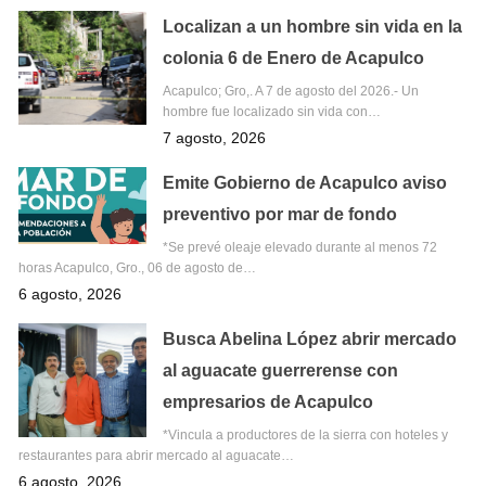
Localizan a un hombre sin vida en la
colonia 6 de Enero de Acapulco
Acapulco; Gro,. A 7 de agosto del 2026.- Un
hombre fue localizado sin vida con…
7 agosto, 2026
Emite Gobierno de Acapulco aviso
preventivo por mar de fondo
*Se prevé oleaje elevado durante al menos 72
horas Acapulco, Gro., 06 de agosto de…
6 agosto, 2026
Busca Abelina López abrir mercado
al aguacate guerrerense con
empresarios de Acapulco
*Vincula a productores de la sierra con hoteles y
restaurantes para abrir mercado al aguacate…
6 agosto, 2026