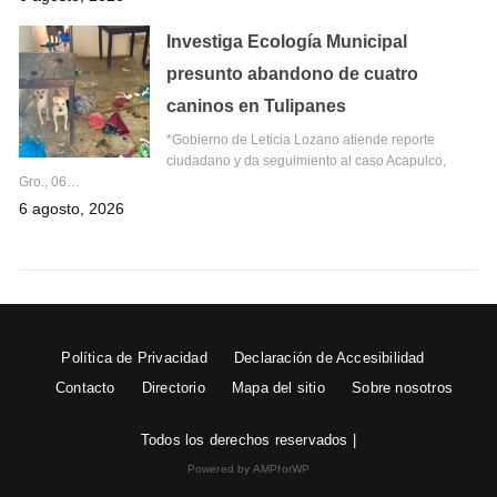
Investiga Ecología Municipal
presunto abandono de cuatro
caninos en Tulipanes
*Gobierno de Leticia Lozano atiende reporte
ciudadano y da seguimiento al caso Acapulco,
Gro., 06…
6 agosto, 2026
Política de Privacidad
Declaración de Accesibilidad
Contacto
Directorio
Mapa del sitio
Sobre nosotros
Todos los derechos reservados |
Powered by AMPforWP