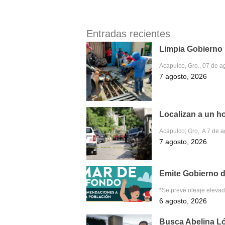
Entradas recientes
Limpia Gobierno M
Acapulco, Gro., 07 de a
7 agosto, 2026
Localizan a un h
Acapulco; Gro,. A 7 de 
7 agosto, 2026
Emite Gobierno d
*Se prevé oleaje eleva
6 agosto, 2026
Busca Abelina Ló