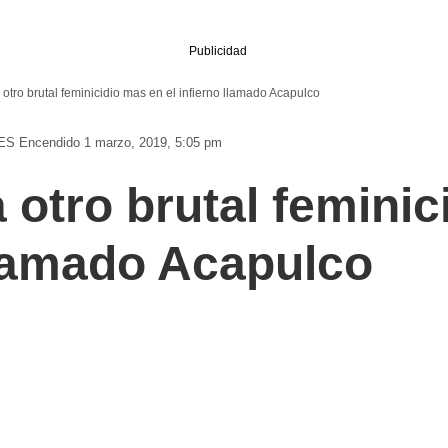
Publicidad
tro brutal feminicidio mas en el infierno llamado Acapulco
ES
Encendido 1 marzo, 2019, 5:05 pm
otro brutal feminic
 llamado Acapulco