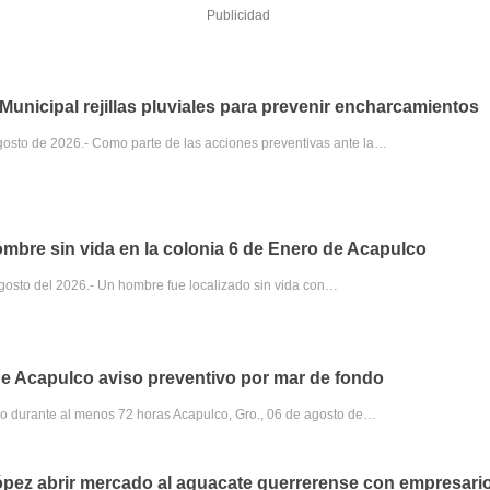
Publicidad
unicipal rejillas pluviales para prevenir encharcamientos
gosto de 2026.- Como parte de las acciones preventivas ante la…
ombre sin vida en la colonia 6 de Enero de Acapulco
agosto del 2026.- Un hombre fue localizado sin vida con…
e Acapulco aviso preventivo por mar de fondo
do durante al menos 72 horas Acapulco, Gro., 06 de agosto de…
pez abrir mercado al aguacate guerrerense con empresari