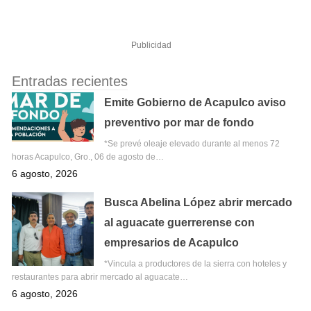
Publicidad
Entradas recientes
Emite Gobierno de Acapulco aviso
preventivo por mar de fondo
*Se prevé oleaje elevado durante al menos 72
horas Acapulco, Gro., 06 de agosto de…
6 agosto, 2026
Busca Abelina López abrir mercado
al aguacate guerrerense con
empresarios de Acapulco
*Vincula a productores de la sierra con hoteles y
restaurantes para abrir mercado al aguacate…
6 agosto, 2026