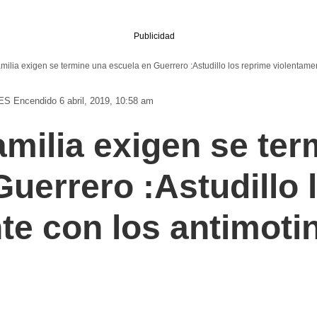
Publicidad
milia exigen se termine una escuela en Guerrero :Astudillo los reprime violentame
ES
Encendido 6 abril, 2019, 10:58 am
amilia exigen se te
Guerrero :Astudillo 
te con los antimoti