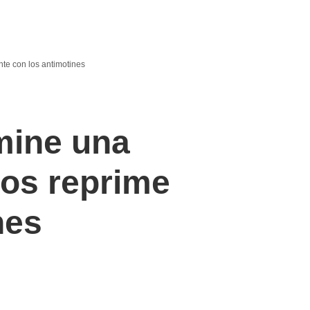
nte con los antimotines
rmine una
los reprime
nes