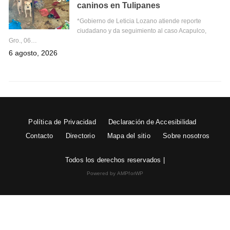
caninos en Tulipanes
*Gobierno de Leticia Lozano atiende reporte
ciudadano y da seguimiento al caso Acapulco,
Gro., 06…
6 agosto, 2026
Política de Privacidad
Declaración de Accesibilidad
Contacto
Directorio
Mapa del sitio
Sobre nosotros
Todos los derechos reservados |
Powered by AMPforWP