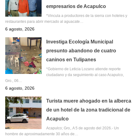
empresarios de Acapulco
*Vincula a productores de la sierra con hoteles y
restaurantes para abrir mercado al aguacate…
6 agosto, 2026
Investiga Ecología Municipal
presunto abandono de cuatro
caninos en Tulipanes
*Gobierno de Leticia Lozano atiende reporte
ciudadano y da seguimiento al caso Acapulco,
Gro., 06…
6 agosto, 2026
Turista muere ahogado en la alberca
de un hotel de la zona tradicional de
Acapulco
Acapulco; Gro,. A 5 de agosto del 2026.- Un
hombre de aproximadamente 30 años de…