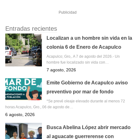
Publicidad
Entradas recientes
Localizan a un hombre sin vida en la
colonia 6 de Enero de Acapulco
Acapulco; Gro,. A 7 de agosto del 2026.- Un
hombre fue localizado sin vida con…
7 agosto, 2026
Emite Gobierno de Acapulco aviso
preventivo por mar de fondo
*Se prevé oleaje elevado durante al menos 72
horas Acapulco, Gro., 06 de agosto de…
6 agosto, 2026
Busca Abelina López abrir mercado
al aguacate guerrerense con