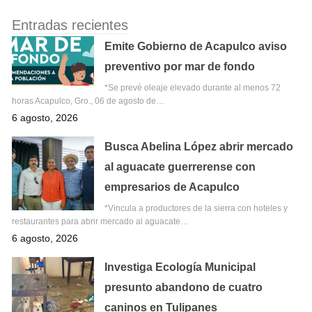
Entradas recientes
Emite Gobierno de Acapulco aviso
preventivo por mar de fondo
*Se prevé oleaje elevado durante al menos 72
horas Acapulco, Gro., 06 de agosto de…
6 agosto, 2026
Busca Abelina López abrir mercado
al aguacate guerrerense con
empresarios de Acapulco
*Vincula a productores de la sierra con hoteles y
restaurantes para abrir mercado al aguacate…
6 agosto, 2026
Investiga Ecología Municipal
presunto abandono de cuatro
caninos en Tulipanes