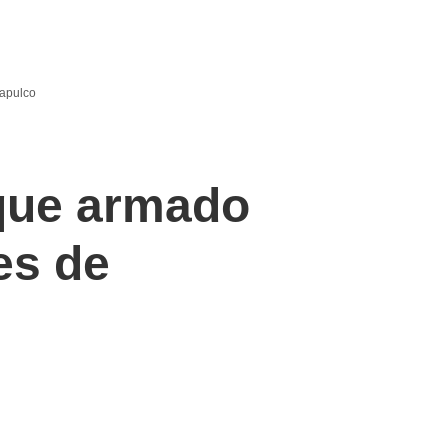
capulco
aque armado
es de