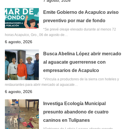
7 agosto, 2026
Emite Gobierno de Acapulco aviso
preventivo por mar de fondo
*Se prevé oleaje elevado durante al menos 72
horas Acapulco, Gro., 06 de agosto de…
6 agosto, 2026
Busca Abelina López abrir mercado
al aguacate guerrerense con
empresarios de Acapulco
*Vincula a productores de la sierra con hoteles y
restaurantes para abrir mercado al aguacate…
6 agosto, 2026
Investiga Ecología Municipal
presunto abandono de cuatro
caninos en Tulipanes