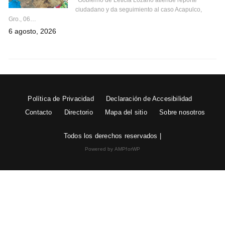
*Gobierno de Leticia Lozano atiende reporte
ciudadano y da seguimiento al caso Acapulco,
Gro., 06…
6 agosto, 2026
Política de Privacidad
Declaración de Accesibilidad
Contacto
Directorio
Mapa del sitio
Sobre nosotros
Todos los derechos reservados |
Powered by AMPforWP