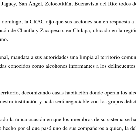
: Jaguey, San Ángel, Zelocotitlán, Buenavista del Río; todos 
domingo, la CRAC dijo que sus acciones son en respuesta a l
incón de Chautla y Zacapexco, en Chilapa, ubicado en la regió
año.
l, mandata a sus autoridades una limpia al territorio comuni
tradas conocidos como alcohones informantes a los delincuent
territorio, decomizando casas habitación donde operan los al
estra institución y nada será negociable con los grupos delic
ido la única ocasión en que los miembros de su sistema se h
te hecho por el que pasó uno de sus compañeros a quien, la del